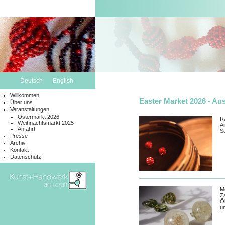
Deutsch
English
Willkommen
Easter Market 2026 - Aus
Über uns
Veranstaltungen
Ostermarkt 2026
Ra
Weihnachtsmarkt 2025
Ai
Anfahrt
S
Presse
Archiv
Kontakt
Datenschutz
M
Z
Ö
un